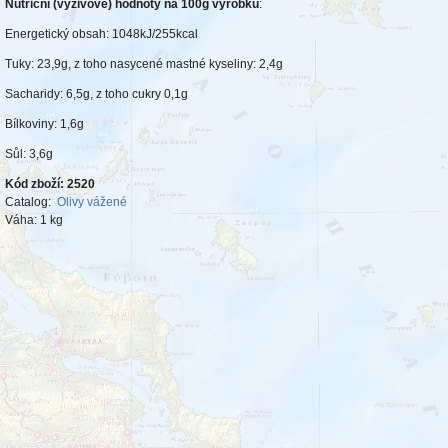
Nutriční (výživové) hodnoty na 100g výrobku
:
Energetický obsah: 1048kJ/255kcal
Tuky: 23,9g, z toho nasycené mastné kyseliny: 2,4g
Sacharidy: 6,5g, z toho cukry 0,1g
Bílkoviny: 1,6g
Sůl: 3,6g
Kód zboží:
2520
Catalog:
Olivy vážené
Váha:
1 kg