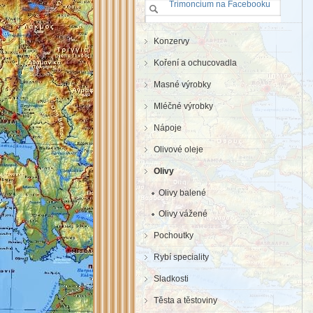
Trimoncium na Facebooku
Konzervy
Koření a ochucovadla
Masné výrobky
Mléčné výrobky
Nápoje
Olivové oleje
Olivy
Olivy balené
Olivy vážené
Pochoutky
Rybí speciality
Sladkosti
Těsta a těstoviny