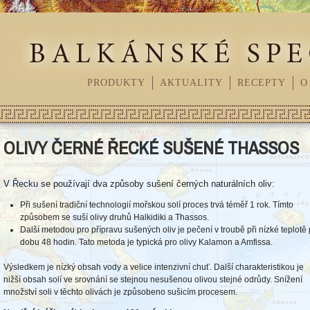
PRODUKTY
AKTUALITY
RECEPTY
O
OLIVY ČERNÉ ŘECKÉ SUŠENÉ THASSOS
V Řecku se používají dva způsoby sušení černých naturálních oliv:
Při sušení tradiční technologií mořskou solí proces trvá téměř 1 rok. Tímto
způsobem se suší olivy druhů Halkidiki a Thassos.
Další metodou pro přípravu sušených oliv je pečení v troubě při nízké teplotě
dobu 48 hodin. Tato metoda je typická pro olivy Kalamon a Amfissa.
Výsledkem je nízký obsah vody a velice intenzivní chuť. Další charakteristikou je
nižší obsah solí ve srovnání se stejnou nesušenou olivou stejné odrůdy. Snížení
množství soli v těchto olivách je způsobeno sušicím procesem.