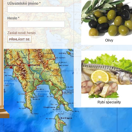
Uživatelské jméno
*
Heslo
*
Zaslat nové heslo
Olivy
Rybí speciality