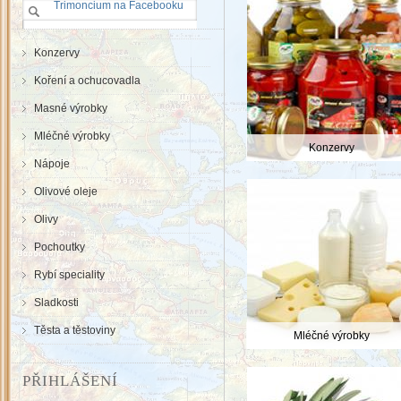
Trimoncium na Facebooku
Konzervy
Koření a ochucovadla
Masné výrobky
Mléčné výrobky
Konzervy
Nápoje
Olivové oleje
Olivy
Pochoutky
Rybí speciality
Sladkosti
Těsta a těstoviny
Mléčné výrobky
PŘIHLÁŠENÍ