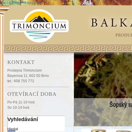
Přejít k hlavnímu obsahu
PRODU
KONTAKT
Prodejna Trimoncium
Bayerova 11, 602 00 Brno
tel.: 608 755 772
OTEVÍRACÍ DOBA
Po-Pá 11-19 hod.
Šopský s
So 10-14 hod.
Vyhledávání
Hledat