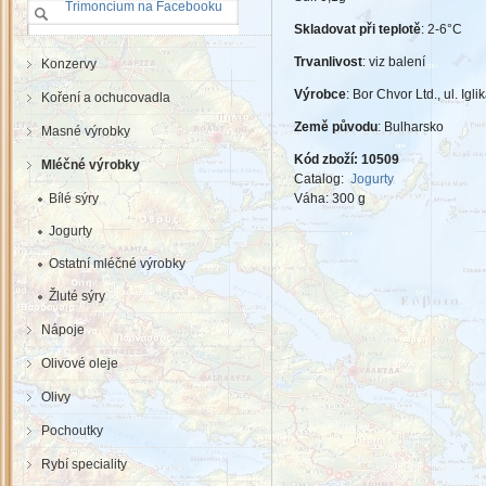
Trimoncium na Facebooku
Skladovat při teplotě
: 2-6°C
Trvanlivost
: viz balení
Konzervy
Výrobce
:
Bor Chvor Ltd., ul. Igl
Koření a ochucovadla
Země původu
: Bulharsko
Masné výrobky
Kód zboží:
10509
Mléčné výrobky
Catalog:
Jogurty
Bílé sýry
Váha:
300 g
Jogurty
Ostatní mléčné výrobky
Žluté sýry
Nápoje
Olivové oleje
Olivy
Pochoutky
Rybí speciality