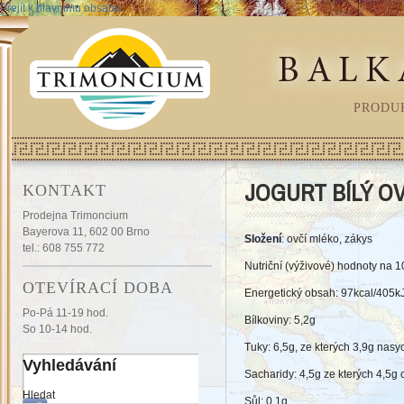
Přejít k hlavnímu obsahu
PRODU
JOGURT BÍLÝ OV
KONTAKT
Prodejna Trimoncium
Bayerova 11, 602 00 Brno
Složení
: ovčí
mléko, zákys
tel.: 608 755 772
Nutriční (výživové) hodnoty na 
OTEVÍRACÍ DOBA
Energetický obsah: 97kcal/405k
Po-Pá 11-19 hod.
Bílkoviny: 5,2g
So 10-14 hod.
Tuky: 6,5g, ze kterých 3,9g nas
Vyhledávání
Sacharidy: 4,5g ze kterých 4,5g 
Hledat
Sůl: 0,1g